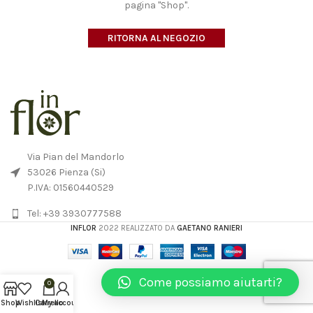
pagina "Shop".
RITORNA AL NEGOZIO
Via Pian del Mandorlo
53026 Pienza (Si)
P.IVA: 01560440529
Tel: +39 3930777588
INFLOR
2022 REALIZZATO DA
GAETANO RANIERI
Come possiamo aiutarti?
0
Shop
Wishlist
Carrello
My account