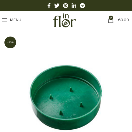
0
MENU
€
0.00
-33%