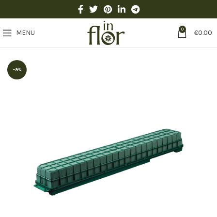
0
MENU
€
0.00
-9%