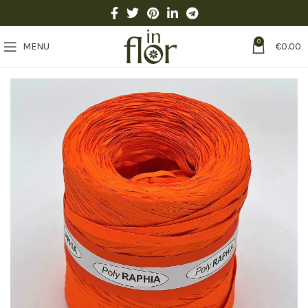
0
MENU
€
0.00