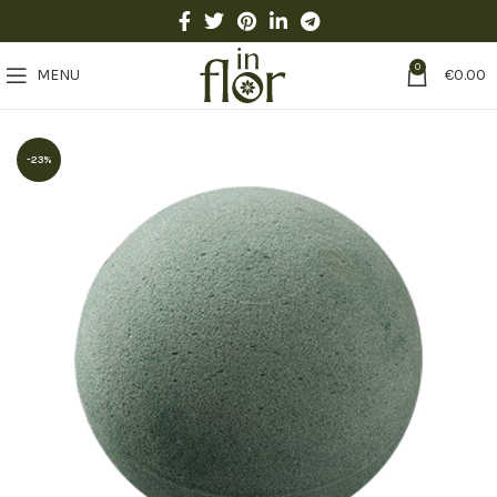
0
MENU
€
0.00
-23%