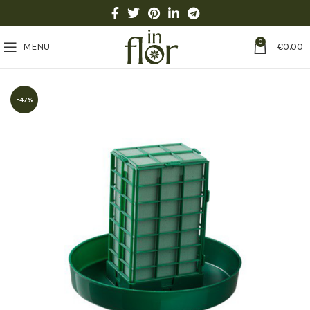
0
MENU
€
0.00
-47%