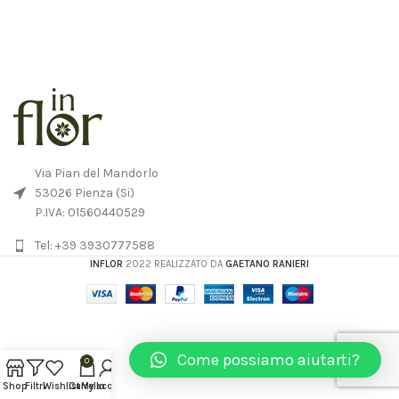
Via Pian del Mandorlo
53026 Pienza (Si)
P.IVA: 01560440529
Tel: +39 3930777588
INFLOR
2022 REALIZZATO DA
GAETANO RANIERI
Come possiamo aiutarti?
0
Shop
Filtri
Wishlist
Carrello
My account