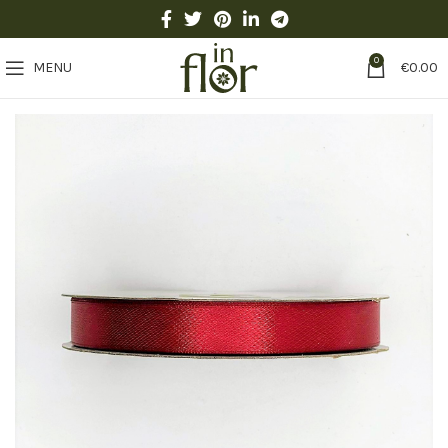
0
MENU
€
0.00