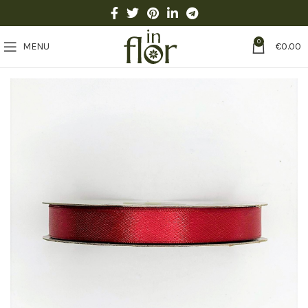
0
MENU
€
0.00